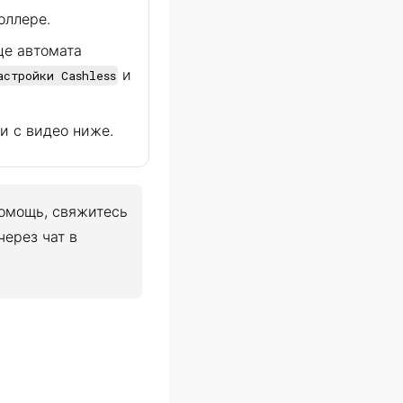
оллере.
це автомата
и
астройки Cashless
и с видео ниже.
помощь, свяжитесь
через чат в