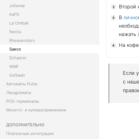
Jofemar
Второй 
Kaffit
В
лично
La Cimbali
необход
Necta
нажать
Rheavendors
На кофе
Saeco
Schaerer
WMF
Если 
IceSwan
с наш
Автоматы Pulse
право
Ландроматы
POS-терминалы
Монето- и купюроприемники
ДОПОЛНИТЕЛЬНО
Платежные интеграции