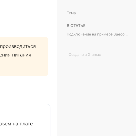
Тема
В СТАТЬЕ
Подключение на примере Saeco Phedra
производиться
ения питания
Создано в Gramax
зъем на плате