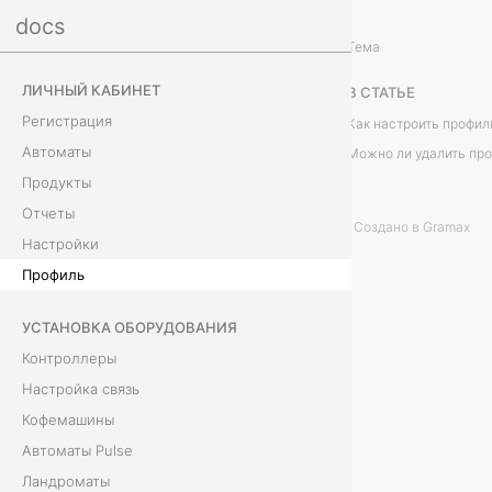
docs
Личный кабинет
Тема
П
ЛИЧНЫЙ КАБИНЕТ
В СТАТЬЕ
р
Регистрация
Как настроить профил
Автоматы
о
Можно ли удалить пр
Продукты
ф
Отчеты
Создано в Gramax
и
Настройки
Профиль
л
УСТАНОВКА ОБОРУДОВАНИЯ
ь
Контроллеры
Настройка связь
Кофемашины
К
Автоматы Pulse
а
Ландроматы