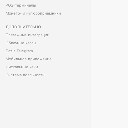
к
POS-терминалы
Монето- и купюроприемники
н
а
ДОПОЛНИТЕЛЬНО
Платежные интеграции
с
Облачные кассы
т
Бот в Telegram
Мобильное приложение
р
Фискальные чеки
о
Система лояльности
и
т
ь
п
р